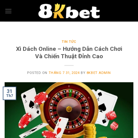
Skip
to
content
TIN TỨC
Xì Dách Online – Hướng Dẫn Cách Chơi
Và Chiến Thuật Đỉnh Cao
POSTED ON
THÁNG 7 31, 2024
BY
8KBET ADMIN
31
Th7