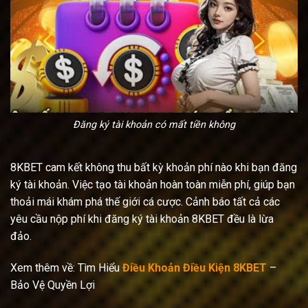
Đăng ký tài khoản có mất tiền không
8KBET cam kết không thu bất kỳ khoản phí nào khi bạn đăng
ký tài khoản. Việc tạo tài khoản hoàn toàn miễn phí, giúp bạn
thoải mái khám phá thế giới cá cược. Cảnh báo tất cả các
yêu cầu nộp phí khi đăng ký tài khoản 8KBET đều là lừa
đảo.
Xem thêm về: Tìm Hiểu
Điều Khoản Điều Kiện 8KBET
–
Bảo Vệ Quyền Lợi