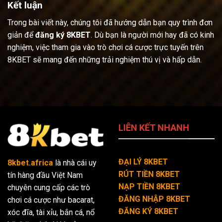
Kết luận
Trong bài viết này, chúng tôi đã hướng dẫn bạn quy trình đơn
giản để
đăng ký 8KBET
. Dù bạn là người mới hay đã có kinh
nghiệm, việc tham gia vào trò chơi cá cược trực tuyến trên
8KBET sẽ mang đến những trải nghiệm thú vị và hấp dẫn.
LIÊN KẾT NHANH
ĐẠI LÝ 8KBET
8kbet.africa
là nhà cái uy
RÚT TIỀN 8KBET
tín hàng đầu Việt Nam
NẠP TIỀN 8KBET
chuyên cung cấp các trò
ĐĂNG NHẬP 8KBET
chơi cá cược như bacarat,
ĐĂNG KÝ 8KBET
xóc đĩa, tài xỉu, bắn cá, nổ