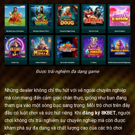
Được trải nghiệm đa dạng game
Những dealer không chỉ thu hút với vẻ ngoài chuyên nghiệp
mà còn mang đến cảm giác chân thực, giống như bạn đang
tham gia vào một sòng bạc sang trọng. Mỗi trò chơi trên đây
đều có luật chơi và sức hút riêng. Khi
đăng ký 8KBET
, người
chơi không chỉ trải nghiệm sự chuyên nghiệp mà còn được
khám phá sự đa dạng và chất lượng cao của các trò chơi