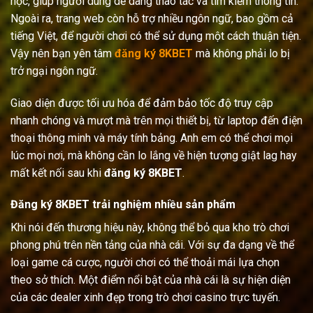
học, giúp người dùng dễ dàng thao tác và tìm kiếm thông tin.
Ngoài ra, trang web còn hỗ trợ nhiều ngôn ngữ, bao gồm cả
tiếng Việt, để người chơi có thể sử dụng một cách thuận tiện.
Vậy nên bạn yên tâm
đăng ký 8KBET
mà không phải lo bị
trở ngại ngôn ngữ.
Giao diện được tối ưu hóa để đảm bảo tốc độ truy cập
nhanh chóng và mượt mà trên mọi thiết bị, từ laptop đến điện
thoại thông minh và máy tính bảng. Anh em có thể chơi mọi
lúc mọi nơi, mà không cần lo lắng về hiện tượng giật lag hay
mất kết nối sau khi
đăng ký 8KBET
.
Đăng ký 8KBET trải nghiệm nhiều sản phẩm
Khi nói đến thương hiệu này, không thể bỏ qua kho trò chơi
phong phú trên nền tảng của nhà cái. Với sự đa dạng về thể
loại game cá cược, người chơi có thể thoải mái lựa chọn
theo sở thích. Một điểm nổi bật của nhà cái là sự hiện diện
của các dealer xinh đẹp trong trò chơi casino trực tuyến.