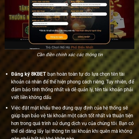
Cần điền chính xác các thông tin
Đăng ký 8KBET
bạn hoàn toàn tự do lựa chọn tên tài
khoản cá nhân để thể hiện phong cách riêng. Tuy nhiên, để
đảm bảo tính thống nhất và dễ quản lý, tên tài khoản phải
viết liền không dấu.
Việc đặt mật khẩu theo đúng quy định của hệ thống sẽ
giúp bạn bảo vệ tài khoản một cách tốt nhất và thuận tiện
hơn trong quá trình sử dụng dịch vụ của chúng tôi. Bạn có
thể dễ dàng lấy lại thông tin tài khoản khi quên mà không
gặp phải bất kỳ khó khăn nào.