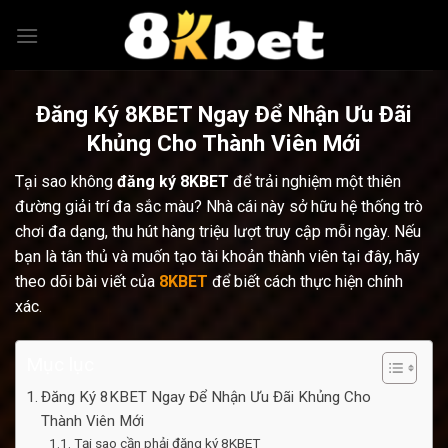
Skip
to
content
Đăng Ký 8KBET Ngay Để Nhận Ưu Đãi
Khủng Cho Thành Viên Mới
Tại sao không
đăng ký 8KBET
để trải nghiệm một thiên
đường giải trí đa sắc màu? Nhà cái này sở hữu hệ thống trò
chơi đa dạng, thu hút hàng triệu lượt truy cập mỗi ngày. Nếu
bạn là tân thủ và muốn tạo tài khoản thành viên tại đây, hãy
theo dõi bài viết của
8KBET
để biết cách thực hiện chính
xác.
Mục lục
Đăng Ký 8KBET Ngay Để Nhận Ưu Đãi Khủng Cho
Thành Viên Mới
Tại sao cần phải đăng ký 8KBET