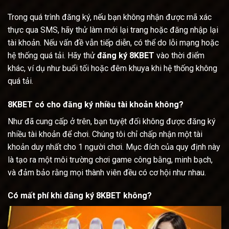
Trong quá trình đăng ký, nếu bạn không nhận được mã xác
thực qua SMS, hãy thử làm mới lại trang hoặc đăng nhập lại
tài khoản. Nếu vấn đề vẫn tiếp diễn, có thể do lỗi mạng hoặc
hệ thống quá tải. Hãy thử
đăng ký 8KBET
vào thời điểm
khác, ví dụ như buổi tối hoặc đêm khuya khi hệ thống không
quá tải.
8KBET có cho đăng ký nhiều tài khoản không?
Như đã cung cấp ở trên, bạn tuyệt đối không được đăng ký
nhiều tài khoản để chơi. Chúng tôi chỉ chấp nhận một tài
khoản duy nhất cho 1 người chơi. Mục đích của quy định này
là tạo ra một môi trường chơi game công bằng, minh bạch,
và đảm bảo rằng mọi thành viên đều có cơ hội như nhau.
Có mất phí khi đăng ký 8KBET không?