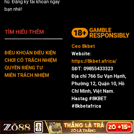
hũ. Đăng ký tài khoản ngay
bạn nhé!
TÌM HIỂU THÊM
Ceo 8kbet
ĐIỀU KHOẢN ĐIỀU KIỆN
Website:
CHƠI CÓ TRÁCH NHIỆM
https://8kbet.africa/
QUYỀN RIÊNG TƯ
SĐT: 09855433323
MIỄN TRÁCH NHIỆM
Địa chỉ 766 Sư Vạn Hạnh,
Phường 12, Quận 10, Hồ
Chí Minh, Việt Nam.
Hastag #8KBET
#8kbetafrica