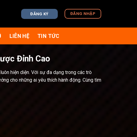
ĐĂNG NHẬP
ĐĂNG KÝ
Ũ
LIÊN HỆ
TIN TỨC
ược Đỉnh Cao
luôn hiện diện. Với sự đa dạng trong các trò
ưởng cho những ai yêu thích hành động. Cùng tìm