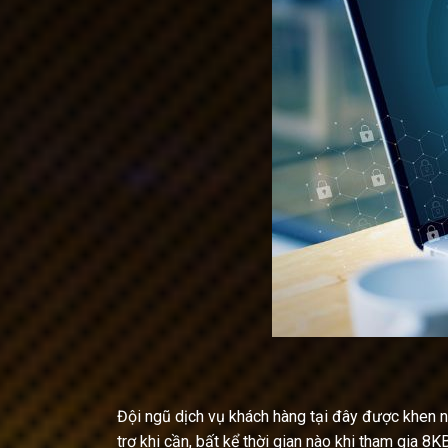
Đội ngũ dịch vụ khách hàng tại đây được khen n
trợ khi cần, bất kể thời gian nào khi tham gia 8K