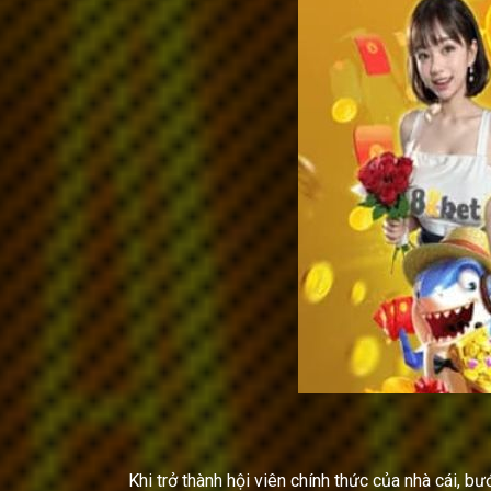
Khi trở thành hội viên chính thức của nhà cái, b