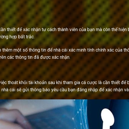
ần thiết để xác nhận tư cách thành viên của bạn mà còn thể hiện
ường hợp bất trắc.
p thêm một số thông tin để nhà cái xác minh tính chính xác của th
trên các thông tin đã được xác nhận.
việc thoát khỏi tài khoản sau khi tham gia cá cược là cần thiết để 
i, nhà cái sẽ gửi thông báo yêu cầu bạn đăng nhập để xác nhận và