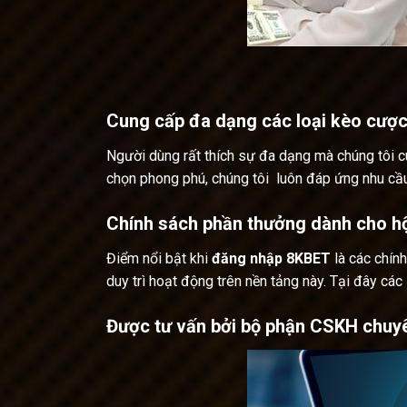
Cung cấp đa dạng các loại kèo cượ
Người dùng rất thích sự đa dạng mà chúng tôi cu
chọn phong phú, chúng tôi luôn đáp ứng nhu cầu
Chính sách phần thưởng dành cho hộ
Điểm nổi bật khi
đăng nhập 8KBET
là các chín
duy trì hoạt động trên nền tảng này. Tại đây các
Được tư vấn bởi bộ phận CSKH chuy