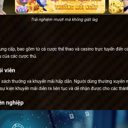
Trải nghiệm mượt mà không giật lag
c
ng cấp, bao gồm từ cá cược thể thao và casino trực tuyến đến các 
 của các cược thủ.
i viên
h sách thưởng và khuyến mãi hấp dẫn. Người dùng thường xuyên n
 sự kiện khuyến mãi diễn ra liên tục và dễ nhận được cho các thành
ên nghiệp