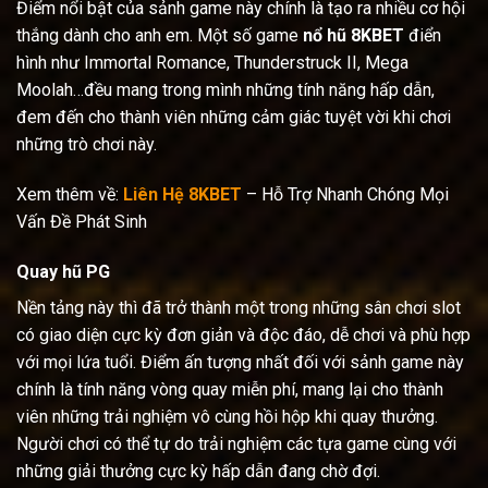
Điểm nổi bật của sảnh game này chính là tạo ra nhiều cơ hội
thắng dành cho anh em. Một số game
nổ hũ 8KBET
điển
hình như Immortal Romance, Thunderstruck II, Mega
Moolah…đều mang trong mình những tính năng hấp dẫn,
đem đến cho thành viên những cảm giác tuyệt vời khi chơi
những trò chơi này.
Xem thêm về:
Liên Hệ 8KBET
– Hỗ Trợ Nhanh Chóng Mọi
Vấn Đề Phát Sinh
Quay hũ PG
Nền tảng này thì đã trở thành một trong những sân chơi slot
có giao diện cực kỳ đơn giản và độc đáo, dễ chơi và phù hợp
với mọi lứa tuổi. Điểm ấn tượng nhất đối với sảnh game này
chính là tính năng vòng quay miễn phí, mang lại cho thành
viên những trải nghiệm vô cùng hồi hộp khi quay thưởng.
Người chơi có thể tự do trải nghiệm các tựa game cùng với
những giải thưởng cực kỳ hấp dẫn đang chờ đợi.