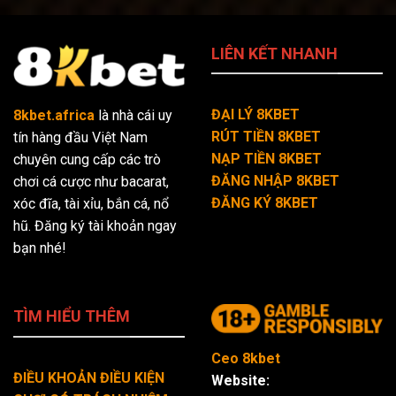
LIÊN KẾT NHANH
ĐẠI LÝ 8KBET
8kbet.africa
là nhà cái uy
RÚT TIỀN 8KBET
tín hàng đầu Việt Nam
NẠP TIỀN 8KBET
chuyên cung cấp các trò
ĐĂNG NHẬP 8KBET
chơi cá cược như bacarat,
ĐĂNG KÝ 8KBET
xóc đĩa, tài xỉu, bắn cá, nổ
hũ. Đăng ký tài khoản ngay
bạn nhé!
TÌM HIỂU THÊM
Ceo 8kbet
ĐIỀU KHOẢN ĐIỀU KIỆN
Website: