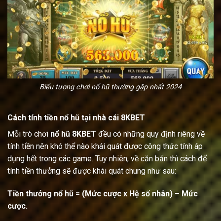
Biểu tượng chơi nổ hũ thường gặp nhất 2024
Cách tính tiền nổ hũ tại nhà cái 8KBET
Mỗi trò chơi
nổ hũ 8KBET
đều có những quy định riêng về
tính tiền nên khó thể nào khái quát được công thức tính áp
dụng hết trong các game. Tuy nhiên, về căn bản thì cách để
tính tiền thưởng sẽ được khái quát chung như sau:
Tiền thưởng nổ hũ = (Mức cược x Hệ số nhân) – Mức
cược.