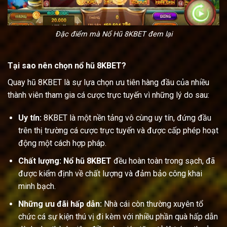
Đặc điểm mà Nổ Hũ 8KBET đem lại
Tại sao nên chọn nổ hũ 8KBET?
Quay hũ 8KBET là sự lựa chọn ưu tiên hàng đầu của nhiều
thành viên tham gia cá cược trực tuyến vì những lý do sau:
Uy tín:
8KBET là một nền tảng vô cùng uy tín, đứng đầu
trên thị trường cá cược trực tuyến và được cấp phép hoạt
động một cách hợp pháp.
Chất lượng:
Nổ hũ 8KBET
đều hoàn toàn trong sạch, đã
được kiểm định về chất lượng và đảm bảo công khai
minh bạch.
Những ưu đãi hấp dẫn:
Nhà cái còn thường xuyên tổ
chức cá sự kiện thú vị đi kèm với nhiều phần quà hấp dẫn