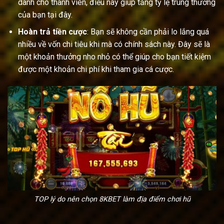
dành cho thành viên, điều này giúp tăng tỷ lệ trúng thưởng
của bạn tại đây.
Hoàn trả tiền cược
: Bạn sẽ không cần phải lo lắng quá
nhiều về vốn chi tiêu khi mà có chính sách này. Đây sẽ là
một khoản thưởng nho nhỏ có thể giúp cho bạn tiết kiệm
được một khoản chi phí khi tham gia cá cược.
TOP lý do nên chọn 8KBET làm địa điểm chơi hũ