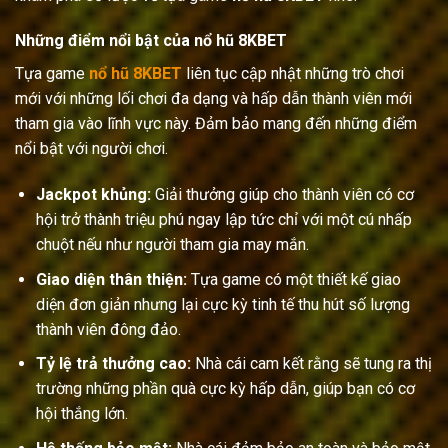
Những điểm nổi bật của nổ hũ 8KBET
Tựa game
nổ hũ 8KBET
liên tục cập nhật những trò chơi
mới với những lối chơi đa dạng và hấp dẫn thành viên mới
tham gia vào lĩnh vực này. Đảm bảo mang đến những điểm
nổi bật với người chơi.
Jackpot khủng:
Giải thưởng giúp cho thành viên có cơ
hội trở thành triệu phú ngay lập tức chỉ với một cú nhấp
chuột nếu như người tham gia may mắn.
Giao diện thân thiện:
Tựa game có một thiết kế giao
diện đơn giản nhưng lại cực kỳ tinh tế thu hút số lượng
thành viên đông đảo.
Tỷ lệ trả thưởng cao:
Nhà cái cam kết rằng sẽ tung ra thị
trường những phần quà cực kỳ hấp dẫn, giúp bạn có cơ
hội thắng lớn.