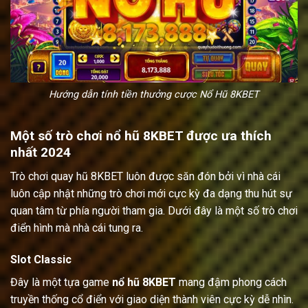
Hướng dẫn tính tiền thưởng cược Nổ Hũ 8KBET
Một số trò chơi nổ hũ 8KBET được ưa thích
nhất 2024
Trò chơi quay hũ 8KBET luôn được săn đón bởi vì nhà cái
luôn cập nhật những trò chơi mới cực kỳ đa dạng thu hút sự
quan tâm từ phía người tham gia. Dưới đây là một số trò chơi
điển hình mà nhà cái tung ra.
Slot Classic
Đây là một tựa game
nổ hũ 8KBET
mang đậm phong cách
truyền thống cổ điển với giao diện thành viên cực kỳ dễ nhìn.