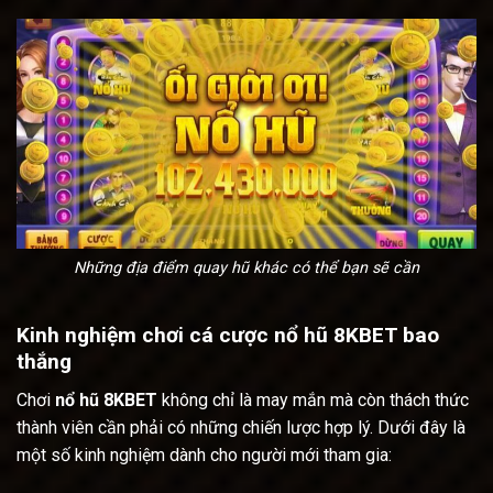
Những địa điểm quay hũ khác có thể bạn sẽ cần
Kinh nghiệm chơi cá cược nổ hũ 8KBET bao
thắng
Chơi
nổ hũ 8KBET
không chỉ là may mắn mà còn thách thức
thành viên cần phải có những chiến lược hợp lý. Dưới đây là
một số kinh nghiệm dành cho người mới tham gia: