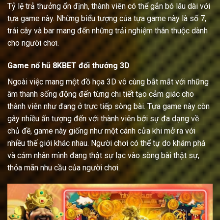
Tỷ lệ trả thưởng ổn định, thành viên có thể gắn bó lâu dài với
tựa game này. Những biểu tượng của tựa game này là số 7,
trái cây và bar mang đến những trải nghiệm thân thuộc dành
cho người chơi.
Game nổ hũ 8KBET đổi thưởng 3D
Ngoài việc mang một đồ họa 3D vô cùng bắt mắt với những
âm thanh sống động đến từng chi tiết tạo cảm giác cho
thành viên như đang ở trực tiếp sòng bài. Tựa game này còn
gây nhiều ấn tượng đến với thành viên bởi sự đa dạng về
chủ đề, game này giống như một cánh cửa khi mở ra với
nhiều thế giới khác nhau. Người chơi có thể tự do khám phá
và cảm nhân mình đang thật sự lạc vào sòng bài thật sự,
thỏa mãn nhu cầu của người chơi.