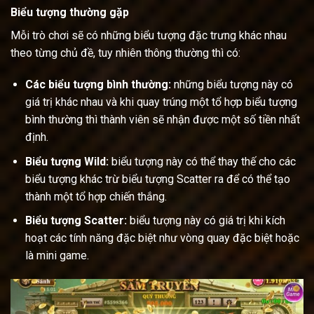
Biểu tượng thường gặp
Mỗi trò chơi sẽ có những biểu tượng đặc trưng khác nhau
theo từng chủ đề, tuy nhiên thông thường thì có:
Các biểu tượng bình thường:
những biểu tượng này có
giá trị khác nhau và khi quay trúng một tổ hợp biểu tượng
bình thường thì thành viên sẽ nhận được một số tiền nhất
định.
Biểu tượng Wild:
biểu tượng này có thể thay thế cho các
biểu tượng khác trừ biểu tượng Scatter ra để có thể tạo
thành một tổ hợp chiến thắng.
Biểu tượng Scatter:
biểu tượng này có giá trị khi kích
hoạt các tính năng đặc biệt như vòng quay đặc biệt hoặc
là mini game.