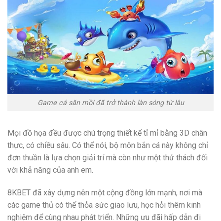
Game cá săn mồi đã trở thành làn sóng từ lâu
Mọi đồ họa đều được chú trọng thiết kế tỉ mỉ bằng 3D chân
thực, có chiều sâu. Có thể nói, bộ môn bắn cá này không chỉ
đơn thuần là lựa chọn giải trí mà còn như một thử thách đối
với khả năng của anh em.
8KBET đã xây dựng nên một cộng đồng lớn mạnh, nơi mà
các game thủ có thể thỏa sức giao lưu, học hỏi thêm kinh
nghiệm để cùng nhau phát triển. Những ưu đãi hấp dẫn đi