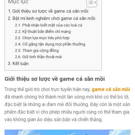
Mục lục
Giới thiệu sơ lược về game cá săn mồi
Bật mí kinh nghiệm chơi game cá săn mồi
Phải nhận biết mặt của các loài cá
Kỹ thuật bắn điểm chí mạng
Chọn lựa mục tiêu phù hợp
Cố gắng tận dụng mọi phần thưởng
Tham gia cộng đồng
Giữ tinh thần thoải mái
Kết luận
Giới thiệu sơ lược về game cá săn mồi
Trong thế giới trò chơi trực tuyến hiện nay,
game cá săn mồi
đã nhanh chóng trở thành một làn sóng mới khó có thể bỏ lỡ,
đặc biệt là những ai đam mê đổi thưởng. Đây còn là một sản
phẩm đặc biệt vì cho phép nhiều người cùng có thể tham gia
vào không gian ảo diệu săn bắn và chiến thắng.