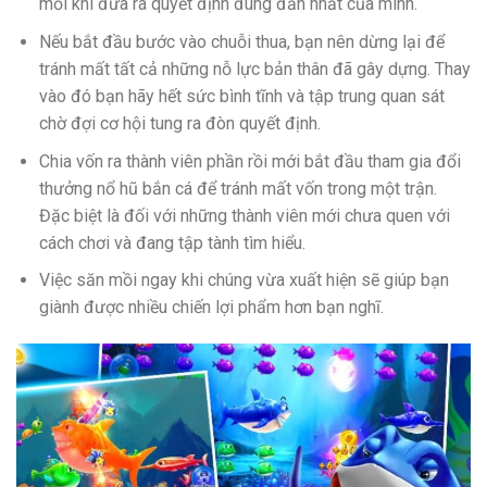
mỗi khi đưa ra quyết định đúng đắn nhất của mình.
Nếu bắt đầu bước vào chuỗi thua, bạn nên dừng lại để
tránh mất tất cả những nỗ lực bản thân đã gây dựng. Thay
vào đó bạn hãy hết sức bình tĩnh và tập trung quan sát
chờ đợi cơ hội tung ra đòn quyết định.
Chia vốn ra thành viên phần rồi mới bắt đầu tham gia đổi
thưởng nổ hũ bắn cá để tránh mất vốn trong một trận.
Đặc biệt là đối với những thành viên mới chưa quen với
cách chơi và đang tập tành tìm hiểu.
Việc săn mồi ngay khi chúng vừa xuất hiện sẽ giúp bạn
giành được nhiều chiến lợi phẩm hơn bạn nghĩ.