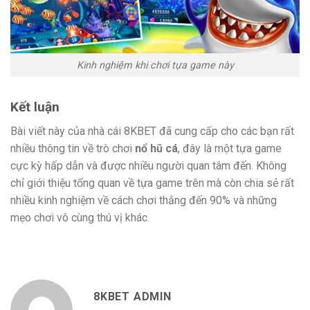
Kinh nghiệm khi chơi tựa game này
Kết luận
Bài viết này của nhà cái 8KBET đã cung cấp cho các bạn rất
nhiều thông tin về trò chơi
nổ hũ cá
, đây là một tựa game
cực kỳ hấp dẫn và được nhiều người quan tâm đến. Không
chỉ giới thiệu tổng quan về tựa game trên mà còn chia sẻ rất
nhiều kinh nghiệm về cách chơi thắng đến 90% và những
mẹo chơi vô cùng thú vị khác.
8KBET ADMIN