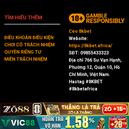
TÌM HIỂU THÊM
Ceo 8kbet
ĐIỀU KHOẢN ĐIỀU KIỆN
Website:
CHƠI CÓ TRÁCH NHIỆM
https://8kbet.africa/
QUYỀN RIÊNG TƯ
SĐT: 09855433323
MIỄN TRÁCH NHIỆM
Địa chỉ 766 Sư Vạn Hạnh,
Phường 12, Quận 10, Hồ
Chí Minh, Việt Nam.
Hastag #8KBET
#8kbetafrica
Copyright © 8KBET Reserved