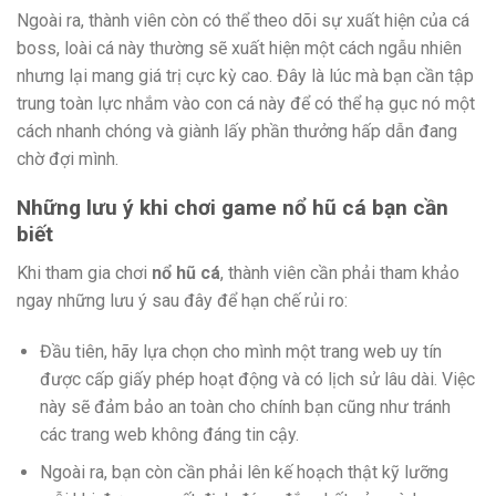
Ngoài ra, thành viên còn có thể theo dõi sự xuất hiện của cá
boss, loài cá này thường sẽ xuất hiện một cách ngẫu nhiên
nhưng lại mang giá trị cực kỳ cao. Đây là lúc mà bạn cần tập
trung toàn lực nhắm vào con cá này để có thể hạ gục nó một
cách nhanh chóng và giành lấy phần thưởng hấp dẫn đang
chờ đợi mình.
Những lưu ý khi chơi game nổ hũ cá bạn cần
biết
Khi tham gia chơi
nổ hũ cá
, thành viên cần phải tham khảo
ngay những lưu ý sau đây để hạn chế rủi ro:
Đầu tiên, hãy lựa chọn cho mình một trang web uy tín
được cấp giấy phép hoạt động và có lịch sử lâu dài. Việc
này sẽ đảm bảo an toàn cho chính bạn cũng như tránh
các trang web không đáng tin cậy.
Ngoài ra, bạn còn cần phải lên kế hoạch thật kỹ lưỡng