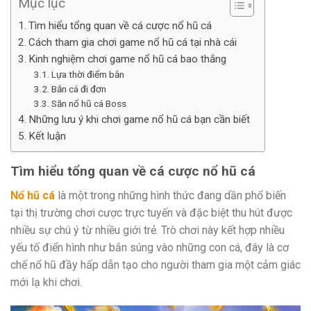
Mục lục
Tìm hiểu tổng quan về cá cược nổ hũ cá
Cách tham gia chơi game nổ hũ cá tại nhà cái
Kinh nghiệm chơi game nổ hũ cá bao thắng
Lựa thời điểm bắn
Bắn cá đi đơn
Săn nổ hũ cá Boss
Những lưu ý khi chơi game nổ hũ cá bạn cần biết
Kết luận
Tìm hiểu tổng quan về cá cược nổ hũ cá
Nổ hũ cá
là một trong những hình thức đang dần phổ biến
tại thị trường chơi cược trực tuyến và đặc biệt thu hút được
nhiều sự chú ý từ nhiều giới trẻ. Trò chơi này kết hợp nhiều
yếu tố điển hình như bắn súng vào những con cá, đây là cơ
chế nổ hũ đầy hấp dẫn tạo cho người tham gia một cảm giác
mới lạ khi chơi.